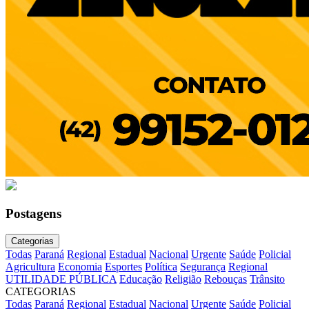
Postagens
Categorias
Todas
Paraná
Regional
Estadual
Nacional
Urgente
Saúde
Policial
Agricultura
Economia
Esportes
Política
Segurança
Regional
UTILIDADE PÚBLICA
Educação
Religião
Rebouças
Trânsito
CATEGORIAS
Todas
Paraná
Regional
Estadual
Nacional
Urgente
Saúde
Policial