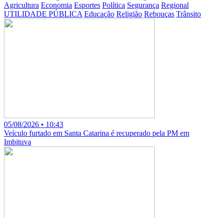
Agricultura
Economia
Esportes
Política
Segurança
Regional
UTILIDADE PÚBLICA
Educação
Religião
Rebouças
Trânsito
05/08/2026 • 10:43
Veículo furtado em Santa Catarina é recuperado pela PM em
Imbituva