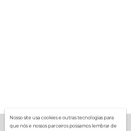
Nosso site usa cookies e outras tecnologias para
A Rádio Alvorada teve início em maio de 1978, operando em AM,
que nós e nossos parceiros possamos lembrar de
ao longo das décadas seguintes, a emissora mudou de