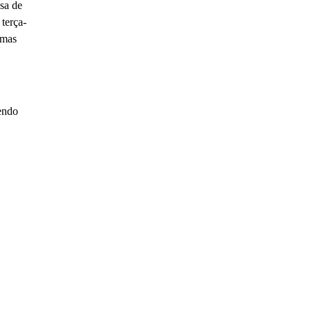
asa de
 terça-
 mas
sendo