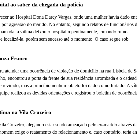
ital ao saber da chegada da polícia
arecer ao Hospital Dona Darcy Vargas, onde uma mulher havia dado ent
or agressão do marido. No entanto, segundo relatos de funcionários 
 chamada, a vítima deixou o hospital repentinamente, tomando rumo
de localizá-la, porém sem sucesso até o momento. O caso segue sob
Souza Franco
para atender uma ocorrência de violação de domicílio na rua Lisbela de 
lho, encontrou a porta da frente de sua residência arrombada e o cadea
e revirado, mas a princípio nenhum objeto foi dado como furtado. A ví
quipe realizou as devidas orientações e registrou o boletim de ocorrênci
ima na Vila Cruzeiro
ila Cruzeiro, alegando estar sendo ameaçada pelo ex-marido através d
omem exige o reatamento do relacionamento e, caso contrário, teria 