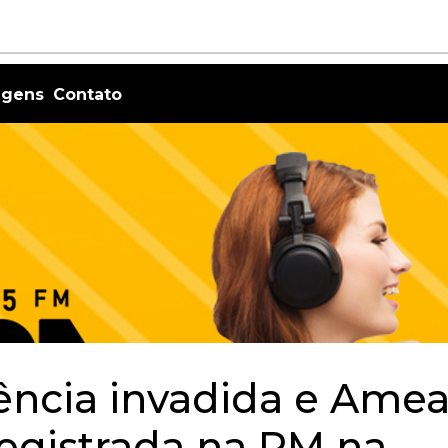
agens
Contato
ência invadida e Ame
registrada na PM na