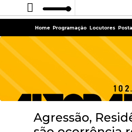
Home
Programação
Locutores
Post
Agressão, Resid
são ocorrência 