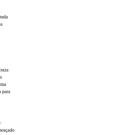
rada
da
Souza
do
tima
a para
e
ameaçado