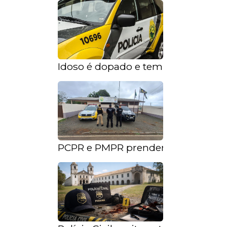
Idoso é dopado e tem dinheiro fur
PCPR e PMPR prendem investigado 